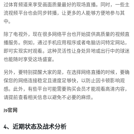
过体育频道来享受画面质量最好的现场直播。同时，一些主
流视频平台也会同步转播，让更多的人能够方便地参与其
中。
除了电视外，现在很多网络平台也开始提供高质量的视频直
播服务。例如，通过手机应用程序或者电脑访问特定网站，
即可实现实时观看。这种灵活性让身处异地或出行中的球迷
也能随时享受这场盛宴。
另外，要特别提醒大家的是，在选择网络直播的时候，要确
保您的网络连接稳定且速度足够快，以防止因卡顿影响观
感。此外，有些平台可能需要购买会员才能观看高清内容，
请提前查看相关信息以避免不必要的麻烦。
J9官网
4、近期状态及战术分析