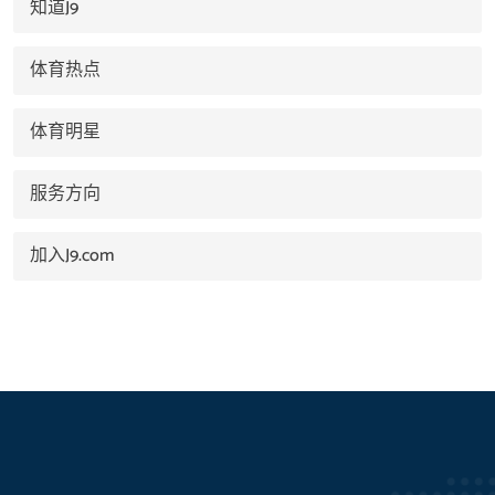
知道J9
体育热点
体育明星
服务方向
加入J9.com