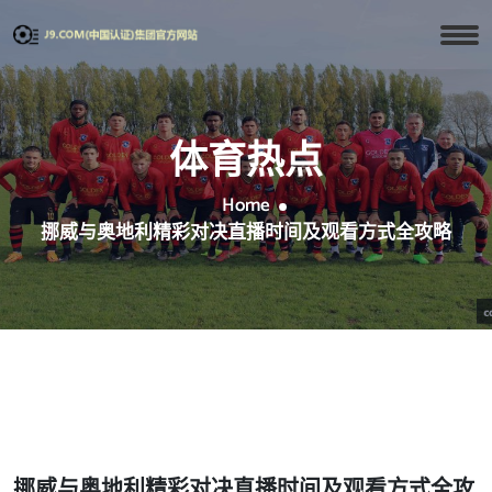
体育热点
Home
挪威与奥地利精彩对决直播时间及观看方式全攻略
挪威与奥地利精彩对决直播时间及观看方式全攻