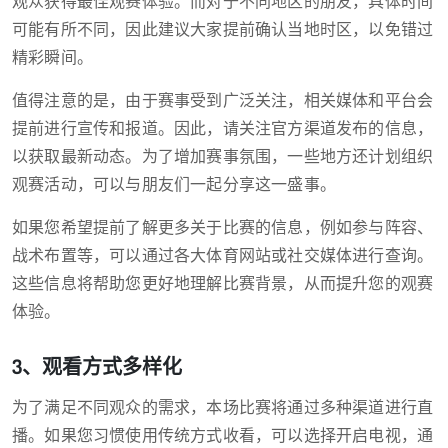
观众获得最佳观赛体验。而对于不同地区的朋友，具体时间
可能有所不同，因此建议大家提前确认当地时区，以免错过
精彩瞬间。
值得注意的是，由于赛事受到广泛关注，相关媒体和平台会
提前进行宣传和报道。因此，请关注官方渠道发布的信息，
以获取最新动态。为了增加赛事氛围，一些地方还计划组织
观赛活动，可以与朋友们一起分享这一盛事。
如果您希望提前了解更多关于比赛的信息，例如参与阵容、
战术布置等，可以通过各大体育网站或社交媒体进行查询。
这些信息将帮助您更好地理解比赛背景，从而提升您的观赛
体验。
3、观看方式多样化
为了满足不同观众的需求，本场比赛将通过多种渠道进行直
播。如果您习惯使用传统方式收看，可以选择开启电视，通